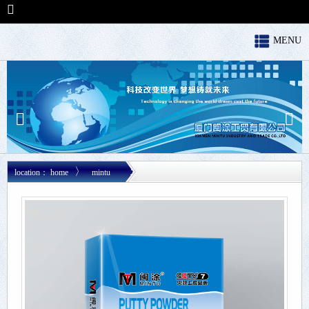
welcome to our site！
MENU
〉
location：
home
mintu